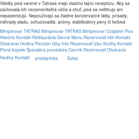
Všetky pivá varené v Tatrase majú vlastnú tajnú receptúru. Aby sa
zachovala ich nezameniteľná vôňa a chuť, pivá sa nefiltrujú ani
nepasterizujú. Nepoužívajú sa žiadne konzervačné látky, prísady,
náhrady sladu, ochucovadlá, arómy, stabilizátory peny či farbivá
Minipivovar TATRAS
Minipivovar TATRAS
Minipivovar
Ozajstné Pivo
História
Kontakt
Reštaurácia
Denné Menu
Rezervovať stôl
Kontakt
Otváracie Hodiny
Penzión
Izby
Info
Rezervovať izbu
Služby
Kontakt
Pivné kúpele
Špeciálna procedúra
Cenník
Rezervovať
Otváracie
Hodiny
Kontakt
predajnicka
Sutaz